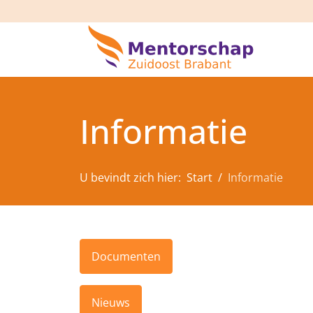
Informatie
U bevindt zich hier:
Start
Informatie
Documenten
Nieuws