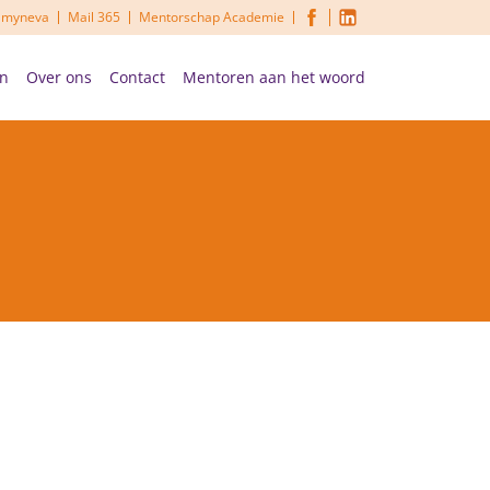
n myneva
Mail 365
Mentorschap Academie
n
Over ons
Contact
Mentoren aan het woord