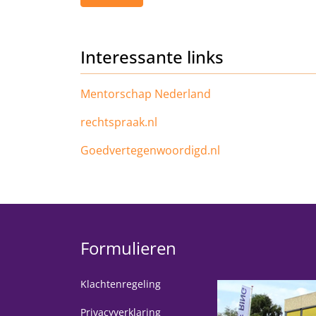
Interessante links
Mentorschap Nederland
rechtspraak.nl
Goedvertegenwoordigd.nl
Formulieren
Klachtenregeling
Privacyverklaring