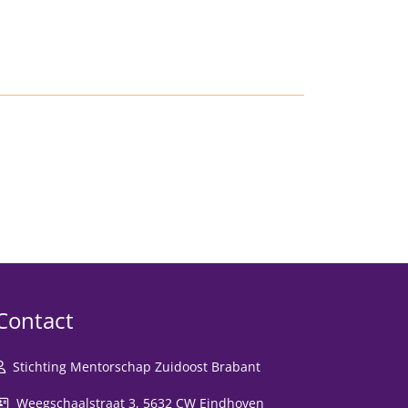
Contact
Stichting Mentorschap Zuidoost Brabant
Weegschaalstraat 3, 5632 CW Eindhoven