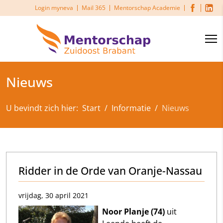
Login myneva
Mail 365
Mentorschap Academie
Nieuws
U bevindt zich hier:
Start
Informatie
Nieuws
Ridder in de Orde van Oranje-Nassau
vrijdag, 30 april 2021
Noor Planje (74)
uit