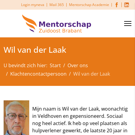
Login myneva
Mail 365
Mentorschap Academie
Wil van der Laak
U bevindt zich hier:
Start
Over ons
Klachtencontactpersoon
Wil van der Laak
Mijn naam is Wil van der Laak, woonachtig
in Veldhoven en gepensioneerd. Sociaal
nog heel actief. Ik heb op veel plaatsen als
hulpverlener gewerkt, de laatste 20 jaar in